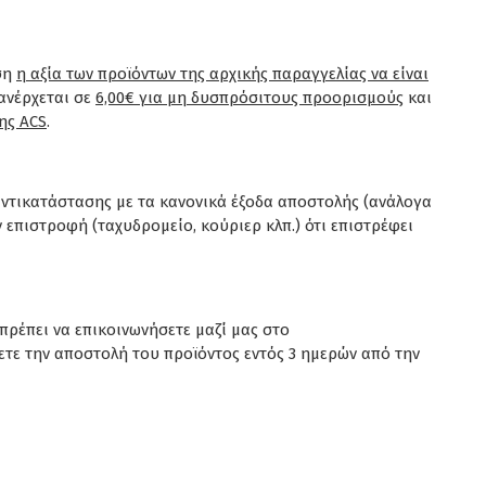
εση
η αξία των προϊόντων της αρχικής παραγγελίας να είναι
 ανέρχεται σε
6,00€ για μη δυσπρόσιτους προορισμούς
και
ης ACS
.
αντικατάστασης με τα κανονικά έξοδα αποστολής (ανάλογα
 επιστροφή (ταχυδρομείο, κούριερ κλπ.) ότι επιστρέφει
 πρέπει να επικοινωνήσετε μαζί μας στο
τε την αποστολή του προϊόντος εντός 3 ημερών από την