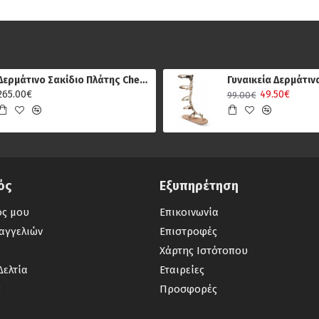
Δερμάτινο Σακίδιο Πλάτης Chesterfield C58.018401, Καφέ
265.00€
49.50€
99.00€
ός
Εξυπηρέτηση
ός μου
Επικοινωνία
αγγελιών
Επιστροφές
Χάρτης Ιστότοπου
Δελτία
Εταιρείες
ς
Προσφορές