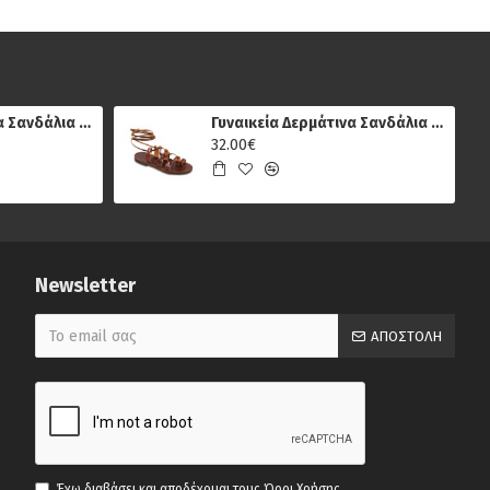
Γυναικεία Δερμάτινα Σανδάλια Μπότες Sparta 482, Πολύχρωμο Μεταλλικό
Γυναικεία Δερμάτινα Σανδάλια Κούρος και Ίρις 71, Καφέ
32.00€
Newsletter
ΑΠΟΣΤΟΛΉ
Έχω διαβάσει και αποδέχομαι τους
Όροι Χρήσης