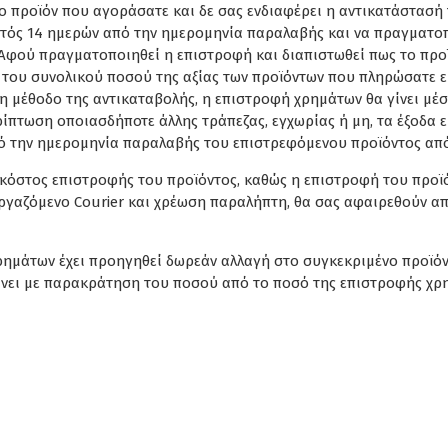
ο προϊόν που αγοράσατε και δε σας ενδιαφέρει η αντικατάστασή 
ντός 14 ημερών από την ημερομηνία παραλαβής και να πραγματοπ
Αφού πραγματοποιηθεί η επιστροφή και διαπιστωθεί πως το προϊό
 του συνολικού ποσού της αξίας των προϊόντων που πληρώσατε 
ε τη μέθοδο της αντικαταβολής, η επιστροφή χρημάτων θα γίνει 
ρίπτωση οποιασδήποτε άλλης τράπεζας, εγχωρίας ή μη, τα έξοδα 
πό την ημερομηνία παραλαβής του επιστρεφόμενου προϊόντος από
όστος επιστροφής του προϊόντος, καθώς η επιστροφή του προϊόντ
νεργαζόμενο Courier και χρέωση παραλήπτη, θα σας αφαιρεθούν α
ρημάτων έχει προηγηθεί δωρεάν αλλαγή στο συγκεκριμένο προϊόν,
ίνει με παρακράτηση του ποσού από το ποσό της επιστροφής χρ