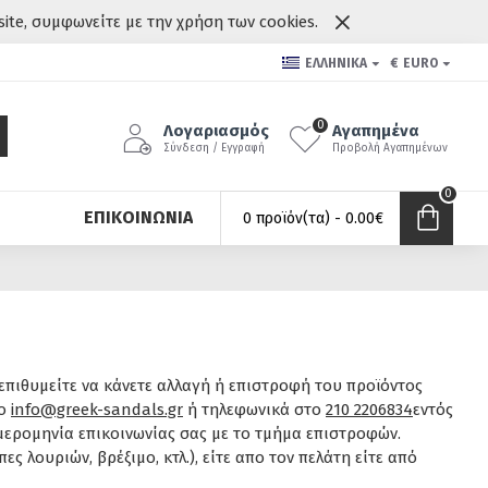
site, συμφωνείτε με την χρήση των cookies.
ΕΛΛΗΝΙΚΆ
€
EURO
0
Λογαριασμός
Αγαπημένα
Σύνδεση / Εγγραφή
Προβολή Αγαπημένων
0
ΕΠΙΚΟΙΝΩΝΊΑ
0 προϊόν(τα) - 0.00€
 επιθυμείτε να κάνετε αλλαγή ή επιστροφή του προϊόντος
το
info@greek-sandals.gr
ή τηλεφωνικά στο
210 2206834
εντός
ερομηνία επικοινωνίας σας με το τμήμα επιστροφών.
 λουριών, βρέξιμο, κτλ.), είτε απο τον πελάτη είτε από