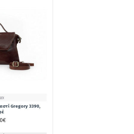
Λουλούδι
Πυρογραφία
Kouros
Καφέ Λουλούδι
Πυρογραφία
Loet
Καφέ Πλεκτό
So What
Κίτρινο
Vice Versa
Κόκκινο
Κόκκινο Αντίκ
Κόκκινο Αντίκ
ory
Λουλούδι
αστί Gregory 3390,
Πυρογραφία
φέ
Κόκκινο
00€
Κρασιού
Λουλούδι