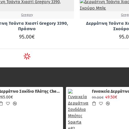
Gregory
Greg
ινη Τσάντα Χιαστί Gregory 3390,
Δερμάτινη Τσάντα Χι
Πράσινο
Σκούρο
95.00€
95.
Δερμάτινο Σακίδιο Πλάτης Chesterfield C58.018401, Καφέ
265.00€
49.50€
99.00€