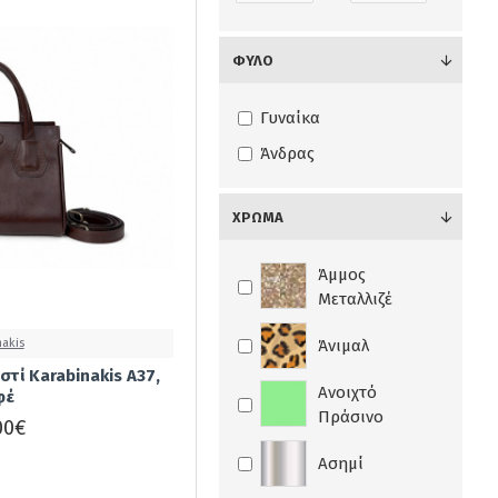
ΦΎΛΟ
Γυναίκα
Άνδρας
ΧΡΏΜΑ
Άμμος
Μεταλλιζέ
nakis
Άνιμαλ
στί Karabinakis A37,
Ανοιχτό
φέ
Πράσινο
00€
Ασημί