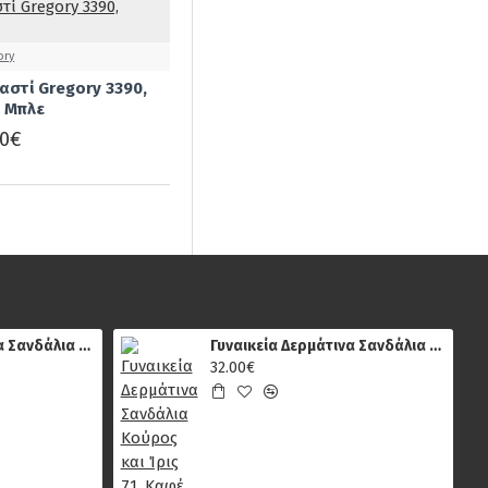
Πυρογραφία
Κονιάκ
ory
αστί Gregory 3390,
 Μπλε
Κρούτα Καφέ
00€
Λαδί
Λιλά
Μαρμαρί
Μαρμαρί
Γυναικεία Δερμάτινα Σανδάλια Μπότες Sparta 482, Πολύχρωμο Μεταλλικό
Γυναικεία Δερμάτινα Σανδάλια Κούρος και Ίρις 71, Καφέ
Λουλούδι
32.00€
Πυρογραφία
Μαύρο
Μαύρο Αντίκ