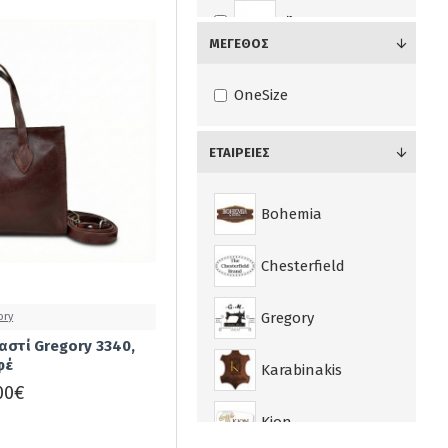
Άσπρο
ΜΈΓΕΘΟΣ
Άσπρο/Μπλέ
OneSize
Ατσαλί
ΕΤΑΙΡΕΊΕΣ
Γαλάζιο
Bohemia
Γκρί
Chesterfield
Καφέ
Gregory
ory
Καφέ Nobuck
αστί Gregory 3340,
φέ
Karabinakis
Καφέ Αντίκ
00€
Kion
Καφέ Αντίκ