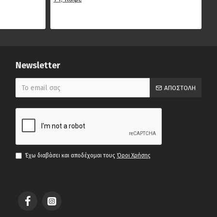
Λουλούδι
Πυρογραφία
Μαύρο
Αρχαϊκό
Πυρογραφία
Newsletter
Μαύρο Κροκό
ΑΠΟΣΤΟΛΉ
Μαύρο
Λουλούδι
Πυρογραφία
Μουσταρδί
Αντίκ
Μουσταρδί
Έχω διαβάσει και αποδέχομαι τους
Όροι Χρήσης
Αντίκ Λουλούδι
Μπλέ
Μπλέ/Πράσινο