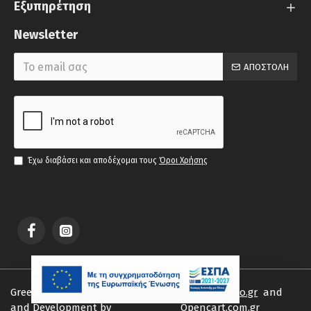
Εξυπηρέτηση
Newsletter
ΑΠΟΣΤΟΛΉ
Έχω διαβάσει και αποδέχομαι τους
Όροι Χρήσης
Greek-sandals.gr © 2019 | Design
Webartstudio.gr
and
and Development by
Opencart.com.gr