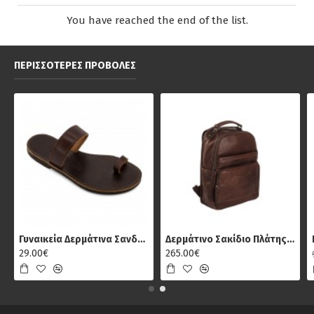
You have reached the end of the list.
ΠΕΡΙΣΣΌΤΕΡΕΣ ΠΡΟΒΟΛΈΣ
Γυναικεία Δερμάτινα Σανδάλια Κούρος 14, Καφέ
Δερμάτινο Σακίδιο Πλάτης Chesterfield C58.018401, Καφέ
29.00€
265.00€