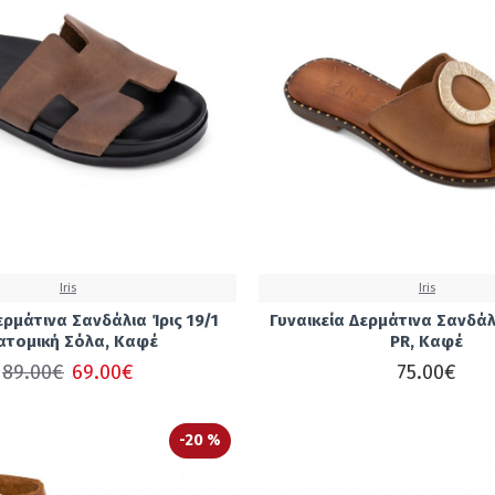
Iris
Iris
ερμάτινα Σανδάλια Ίρις 19/1
Γυναικεία Δερμάτινα Σανδάλ
ατομική Σόλα, Καφέ
PR, Καφέ
89.00€
69.00€
75.00€
-20 %