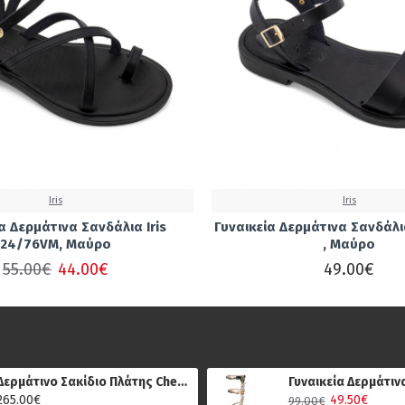
Iris
Iris
α Δερμάτινα Σανδάλια Iris
Γυναικεία Δερμάτινα Σανδάλια
24/76VM, Μαύρο
, Μαύρο
55.00€
44.00€
49.00€
Δερμάτινο Σακίδιο Πλάτης Chesterfield C58.018401, Καφέ
265.00€
49.50€
99.00€