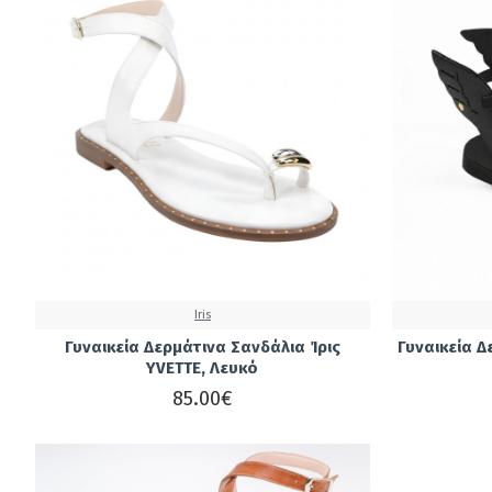
Iris
Γυναικεία Δερμάτινα Σανδάλια Ίρις
Γυναικεία Δ
YVETTE, Λευκό
85.00€