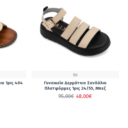
Iris
ια Ίρις 404
Γυναικεία Δερμάτινα Σανδάλια
Πλατφόρμες Ίρις 24/55, Μπεζ
95.00€
48.00€