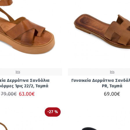
Iris
Iris
εία Δερμάτινα Σανδάλια
Γυναικεία Δερμάτινα Σανδάλ
όρμες Ίρις 22/2, Ταμπά
PR, Ταμπά
79.00€
63.00€
69.00€
-27 %