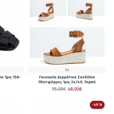
Iris
α Ίρις 158-
Γυναικεία Δερμάτινα Σανδάλια
Πλατφόρμες Ίρις 24/49, Ταμπά
95.00€
48.00€
-49 %