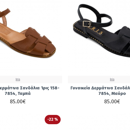
Iris
Iris
Δερμάτινα Σανδάλια Ίρις 158-
Γυναικεία Δερμάτινα Σανδάλι
7854, Ταμπά
7854, Μαύρο
85.00€
85.00€
-22 %