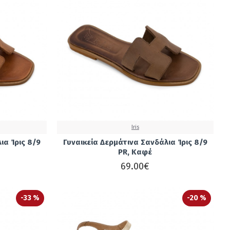
Iris
ια Ίρις 8/9
Γυναικεία Δερμάτινα Σανδάλια Ίρις 8/9
PR, Καφέ
69.00€
-33 %
-20 %