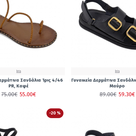
Iris
Iris
Δερμάτινα Σανδάλια Ίρις 4/46
Γυναικεία Δερμάτινα Σανδάλια
PR, Καφέ
Μαύρο
75.00€
55.00€
89.00€
59.30€
-20 %