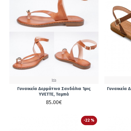
Iris
Γυναικεία Δερμάτινα Σανδάλια Ίρις
Γυναικεία 
YVETTE, Ταμπά
85.00€
-22 %