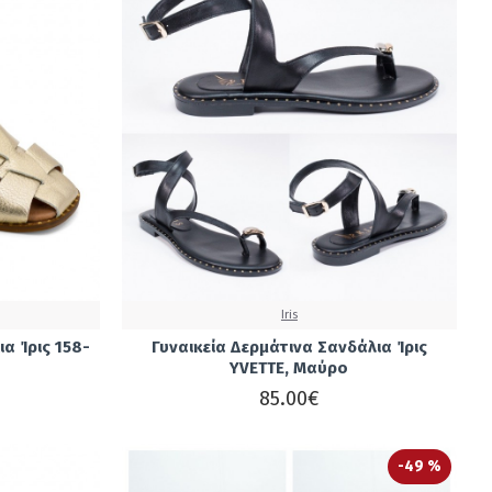
Iris
α Ίρις 158-
Γυναικεία Δερμάτινα Σανδάλια Ίρις
YVETTE, Μαύρο
85.00€
-49 %