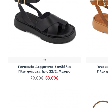
Iris
Γυναικεία Δερμάτινα Σανδάλια
Γυναικ
Πλατφόρμες Ίρις 22/2, Μαύρο
Πλατφ
79.00€
63.00€