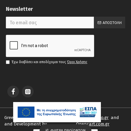
Newsletter
ΑΠΟΣΤΟΛΉ
Έχω διαβάσει και αποδέχομαι τους
Όροι Χρήσης
Greek-sandals.gr © 2019 | Design
Webartstudio.gr
and
and Development by
Opencart.com.gr
ΦΊΛΤΡΑ ΠΡΟΪΌΝΤΩΝ