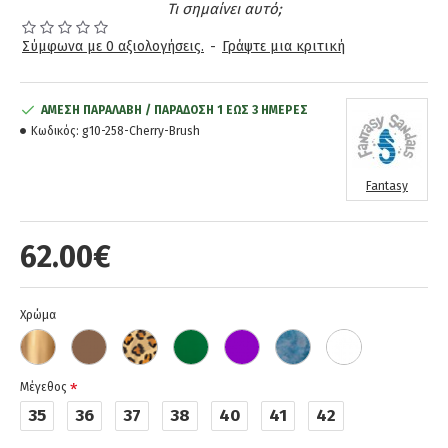
Τι σημαίνει αυτό;
Σύμφωνα με 0 αξιολογήσεις.
-
Γράψτε μια κριτική
ΆΜΕΣΗ ΠΑΡΑΛΑΒΉ / ΠΑΡΆΔOΣΗ 1 ΈΩΣ 3 ΗΜΈΡΕΣ
Κωδικός:
g10-258-Cherry-Brush
Fantasy
62.00€
Χρώμα
Μέγεθος
35
36
37
38
40
41
42