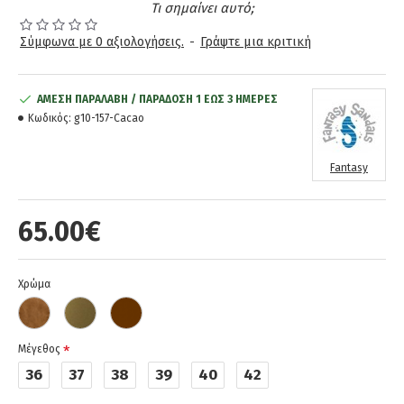
Τι σημαίνει αυτό;
Σύμφωνα με 0 αξιολογήσεις.
-
Γράψτε μια κριτική
ΆΜΕΣΗ ΠΑΡΑΛΑΒΉ / ΠΑΡΆΔOΣΗ 1 ΈΩΣ 3 ΗΜΈΡΕΣ
Κωδικός:
g10-157-Cacao
Fantasy
65.00€
Χρώμα
Μέγεθος
36
37
38
39
40
42