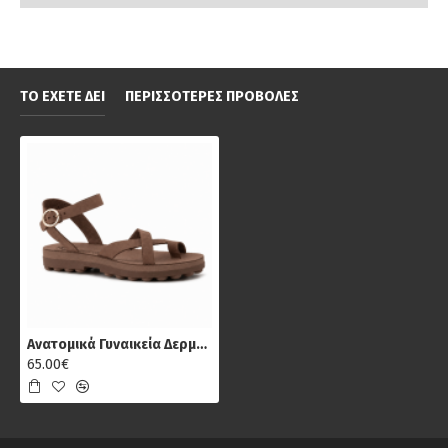
ΤΟ ΈΧΕΤΕ ΔΕΙ
ΠΕΡΙΣΣΌΤΕΡΕΣ ΠΡΟΒΟΛΈΣ
Ανατομικά Γυναικεία Δερμάτινα Σανδάλια Fantasy S9045 River, Σοκολατί
65.00€