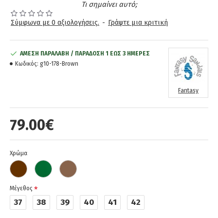
Τι σημαίνει αυτό;
Σύμφωνα με 0 αξιολογήσεις.
-
Γράψτε μια κριτική
ΆΜΕΣΗ ΠΑΡΑΛΑΒΉ / ΠΑΡΆΔOΣΗ 1 ΈΩΣ 3 ΗΜΈΡΕΣ
Κωδικός:
g10-178-Brown
Fantasy
79.00€
Χρώμα
Μέγεθος
37
38
39
40
41
42