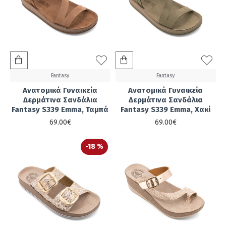
Fantasy
Fantasy
Ανατομικά Γυναικεία
Ανατομικά Γυναικεία
Δερμάτινα Σανδάλια
Δερμάτινα Σανδάλια
Fantasy S339 Emma, Ταμπά
Fantasy S339 Emma, Χακί
69.00€
69.00€
-18 %