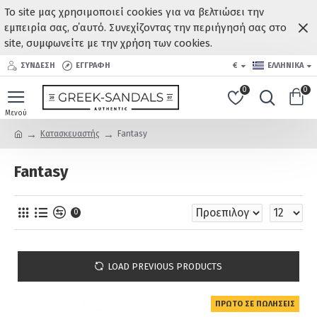
Το site μας χρησιμοποιεί cookies για να βελτιώσει την
εμπειρία σας, σ΄αυτό. Συνεχίζοντας την περιήγησή σας στο
site, συμφωνείτε με την χρήση των cookies.
ΣΥΝΔΕΣΗ
ΕΓΓΡΑΦΗ
€
ΕΛΛΗΝΙΚΆ
0
0
Κατασκευαστής
Fantasy
Fantasy
0
LOAD PREVIOUS PRODUCTS
ΠΡΩΤΟ ΣΕ ΠΩΛΗΣΕΙΣ