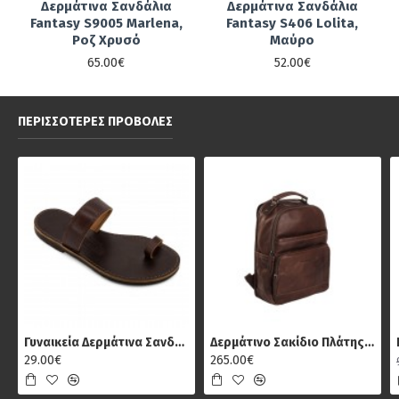
Δερμάτινα Σανδάλια
Δερμάτινα Σανδάλια
Fantasy S9005 Marlena,
Fantasy S406 Lolita,
Ροζ Χρυσό
Μαύρο
65.00€
52.00€
ΠΕΡΙΣΣΌΤΕΡΕΣ ΠΡΟΒΟΛΈΣ
Γυναικεία Δερμάτινα Σανδάλια Κούρος 14, Καφέ
Δερμάτινο Σακίδιο Πλάτης Chesterfield C58.018401, Καφέ
29.00€
265.00€