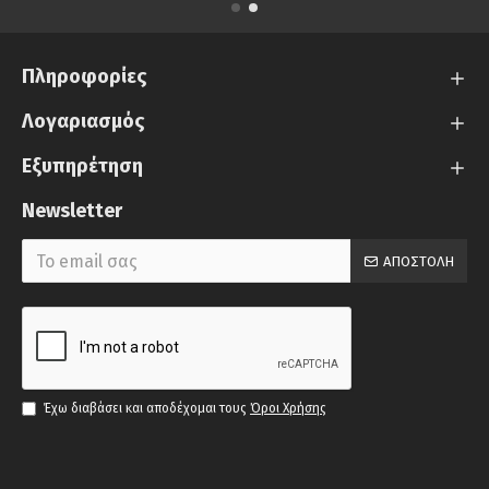
Πληροφορίες
Λογαριασμός
Εξυπηρέτηση
Newsletter
ΑΠΟΣΤΟΛΉ
Έχω διαβάσει και αποδέχομαι τους
Όροι Χρήσης