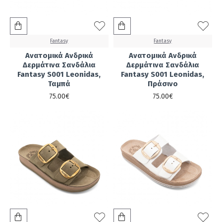
Fantasy
Fantasy
Ανατομικά Ανδρικά
Ανατομικά Ανδρικά
Δερμάτινα Σανδάλια
Δερμάτινα Σανδάλια
Fantasy S001 Leonidas,
Fantasy S001 Leonidas,
Ταμπά
Πράσινο
75.00€
75.00€