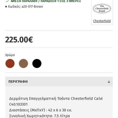
ΆΜΕΣΗ ΠΑΡΑΛΑΒΉ / ΠΑΡΆΔOΣΗ 1 ΈΩΣ 3 ΗΜΈΡΕΣ
Κωδικός:
a20-017-Brown
Chesterfield
225.00€
Χρώμα
ΠΕΡΙΓΡΑΦΉ
Δερμάτινη Επαγγελματική Τσάντα Chesterfield Calvi
C40.103301
Διαστάσεις (ΜxΠxΥ) : 42 x 6 x 30 εκ.
Συνολική Χωρητικότητα: 7.5 Λίτρα