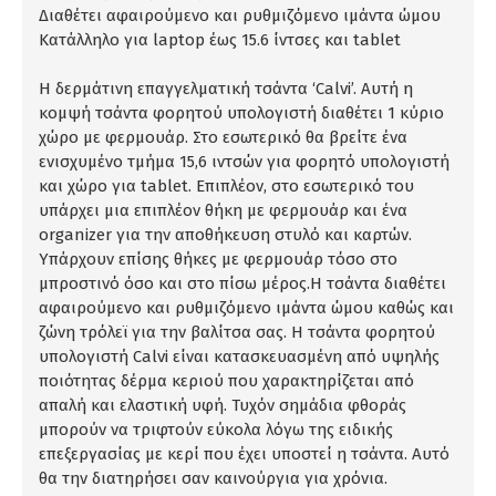
Διαθέτει αφαιρούμενο και ρυθμιζόμενο ιμάντα ώμου
Κατάλληλο για laptop έως 15.6 ίντσες και tablet
Η δερμάτινη επαγγελματική τσάντα ‘Calvi’. Αυτή η
κομψή τσάντα φορητού υπολογιστή διαθέτει 1 κύριο
χώρο με φερμουάρ. Στο εσωτερικό θα βρείτε ένα
ενισχυμένο τμήμα 15,6 ιντσών για φορητό υπολογιστή
και χώρο για tablet. Επιπλέον, στο εσωτερικό του
υπάρχει μια επιπλέον θήκη με φερμουάρ και ένα
organizer για την αποθήκευση στυλό και καρτών.
Υπάρχουν επίσης θήκες με φερμουάρ τόσο στο
μπροστινό όσο και στο πίσω μέρος.H τσάντα διαθέτει
αφαιρούμενο και ρυθμιζόμενο ιμάντα ώμου καθώς και
ζώνη τρόλεϊ για την βαλίτσα σας. Η τσάντα φορητού
υπολογιστή Calvi είναι κατασκευασμένη από υψηλής
ποιότητας δέρμα κεριού που χαρακτηρίζεται από
απαλή και ελαστική υφή. Τυχόν σημάδια φθοράς
μπορούν να τριφτούν εύκολα λόγω της ειδικής
επεξεργασίας με κερί που έχει υποστεί η τσάντα. Αυτό
θα την διατηρήσει σαν καινούργια για χρόνια.