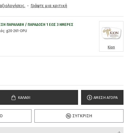
αξιολογήσεις.
-
Γράψτε μια κριτική
ΕΣΗ ΠΑΡΑΛΑΒΉ / ΠΑΡΆΔOΣΗ 1 ΈΩΣ 3 ΗΜΈΡΕΣ
ός:
g20-261-OPU
Kion
ΚΑΛΆΘΙ
ΆΜΕΣΗ ΑΓΟΡΆ
Ό
ΣΎΓΚΡΙΣΗ