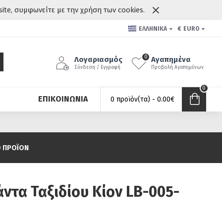
site, συμφωνείτε με την χρήση των cookies.
ΕΛΛΗΝΙΚΆ
€
EURO
0
Λογαριασμός
Αγαπημένα
Σύνδεση / Εγγραφή
Προβολή Αγαπημένων
0
ΕΠΙΚΟΙΝΩΝΊΑ
0 προϊόν(τα) - 0.00€
Ο ΠΡΟΪΌΝ
ντα Ταξιδίου Κίον LB-005-