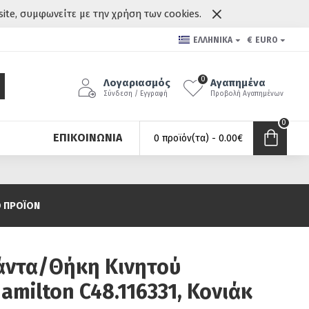
site, συμφωνείτε με την χρήση των cookies.
ΕΛΛΗΝΙΚΆ
€
EURO
0
Λογαριασμός
Αγαπημένα
Σύνδεση / Εγγραφή
Προβολή Αγαπημένων
0
ΕΠΙΚΟΙΝΩΝΊΑ
0 προϊόν(τα) - 0.00€
Ο ΠΡΟΪΌΝ
άντα/Θήκη Κινητού
Hamilton C48.116331, Κονιάκ