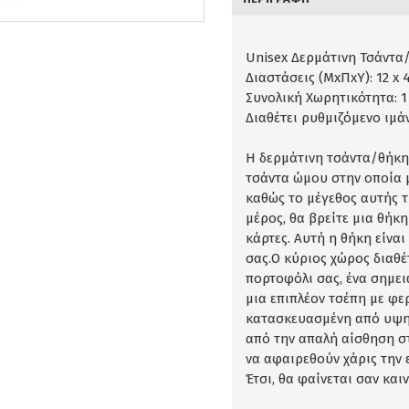
Unisex Δερμάτινη Τσάντα/
Διαστάσεις (ΜxΠxΥ): 12 x 4
Συνολική Χωρητικότητα: 1
Διαθέτει ρυθμιζόμενο ιμ
Η δερμάτινη τσάντα/θήκη 
τσάντα ώμου στην οποία 
καθώς το μέγεθος αυτής τ
μέρος, θα βρείτε μια θήκη
κάρτες. Αυτή η θήκη είναι
σας.Ο κύριος χώρος διαθέ
πορτοφόλι σας, ένα σημει
μια επιπλέον τσέπη με φε
κατασκευασμένη από υψηλ
από την απαλή αίσθηση σ
να αφαιρεθούν χάρις την ε
Έτσι, θα φαίνεται σαν και