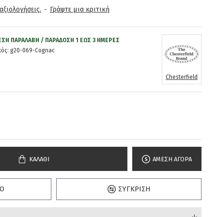
αξιολογήσεις.
-
Γράψτε μια κριτική
ΕΣΗ ΠΑΡΑΛΑΒΉ / ΠΑΡΆΔOΣΗ 1 ΈΩΣ 3 ΗΜΈΡΕΣ
ός:
g20-069-Cognac
Chesterfield
ΚΑΛΆΘΙ
ΆΜΕΣΗ ΑΓΟΡΆ
Ό
ΣΎΓΚΡΙΣΗ