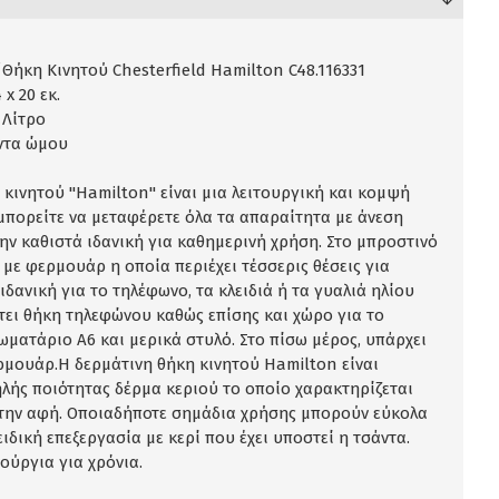
Θήκη Κινητού Chesterfield Hamilton C48.116331
 x 20 εκ.
 Λίτρο
άντα ώμου
κινητού "Hamilton" είναι μια λειτουργική και κομψή
μπορείτε να μεταφέρετε όλα τα απαραίτητα με άνεση
ην καθιστά ιδανική για καθημερινή χρήση. Στο μπροστινό
 με φερμουάρ η οποία περιέχει τέσσερις θέσεις για
 ιδανική για το τηλέφωνο, τα κλειδιά ή τα γυαλιά ηλίου
τει θήκη τηλεφώνου καθώς επίσης και χώρο για το
ωματάριο A6 και μερικά στυλό. Στο πίσω μέρος, υπάρχει
ρμουάρ.Η δερμάτινη θήκη κινητού Hamilton είναι
ής ποιότητας δέρμα κεριού το οποίο χαρακτηρίζεται
την αφή. Οποιαδήποτε σημάδια χρήσης μπορούν εύκολα
ιδική επεξεργασία με κερί που έχει υποστεί η τσάντα.
νούργια για χρόνια.