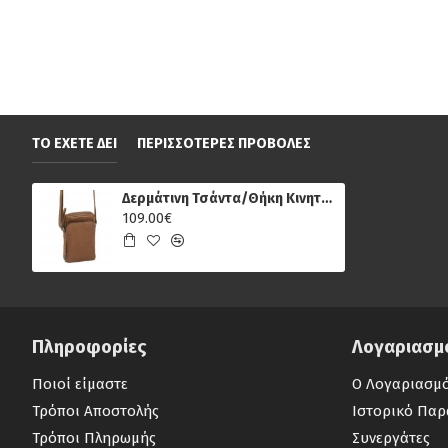
ΤΟ ΈΧΕΤΕ ΔΕΙ
ΠΕΡΙΣΣΌΤΕΡΕΣ ΠΡΟΒΟΛΈΣ
Δερμάτινη Τσάντα/Θήκη Κινητού Chesterfield Hamilton C48.116331, Κονιάκ
109.00€
Πληροφορίες
Λογαριασμ
Ποιοί είμαστε
Ο Λογαριασμ
Τρόποι Αποστολής
Ιστορικό Παρ
Τρόποι Πληρωμής
Συνεργάτες