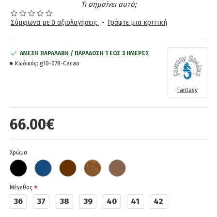
Τι σημαίνει αυτό;
Σύμφωνα με 0 αξιολογήσεις.
-
Γράψτε μια κριτική
ΆΜΕΣΗ ΠΑΡΑΛΑΒΉ / ΠΑΡΆΔOΣΗ 1 ΈΩΣ 3 ΗΜΈΡΕΣ
Κωδικός:
g10-078-Cacao
Fantasy
66.00€
Χρώμα
Μέγεθος
36
37
38
39
40
41
42